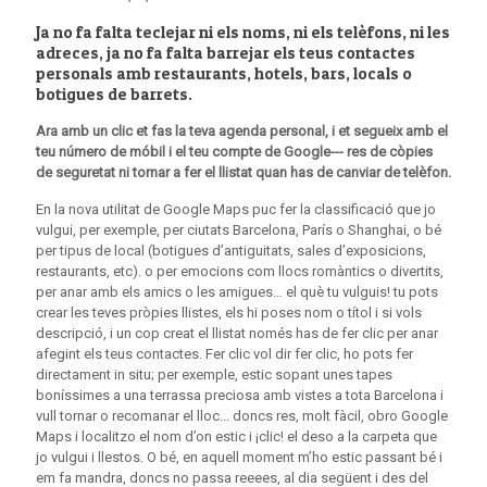
Ja no fa falta teclejar ni els noms, ni els telèfons, ni les
adreces, ja no fa falta barrejar els teus contactes
personals amb restaurants, hotels, bars, locals o
botigues de barrets.
Ara amb un clic et fas la teva agenda personal, i et segueix amb el
teu número de móbil i el teu compte de Google--- res de còpies
de seguretat ni tornar a fer el llistat quan has de canviar de telèfon.
En la nova utilitat de Google Maps puc fer la classificació que jo
vulgui, per exemple, per ciutats Barcelona, París o Shanghai, o bé
per tipus de local (botigues d’antiguitats, sales d’exposicions,
restaurants, etc). o per emocions com llocs romàntics o divertits,
per anar amb els amics o les amigues… el què tu vulguis! tu pots
crear les teves pròpies llistes, els hi poses nom o títol i si vols
descripció, i un cop creat el llistat només has de fer clic per anar
afegint els teus contactes. Fer clic vol dir fer clic, ho pots fer
directament in situ; per exemple, estic sopant unes tapes
boníssimes a una terrassa preciosa amb vistes a tota Barcelona i
vull tornar o recomanar el lloc... doncs res, molt fàcil, obro Google
Maps i localitzo el nom d’on estic i ¡clic! el deso a la carpeta que
jo vulgui i llestos. O bé, en aquell moment m’ho estic passant bé i
em fa mandra, doncs no passa reeees, al dia següent i des del