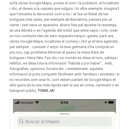
sofà obres Google Maps, poses el nom i la població, el localitzes
i clic, el deses a la carpeta que vulguis. Un altre exemple: imagina’t
que t’encanta la decoració com a mi, i et fas un llistat de les
botigues més xules, per exemple de Barcelona, passes per un
carrer i zas! veus un aparador, abans feia pal apuntar la ressenya,
en una llibreta o en l’agenda del mòbil que entre naps i cols, crear
un nou contacte des de zero requereix temps i ganes, però ara,
obres Google Maps, localitzes el comerç i clic! ja el tens agendat,
per sempre... i passen 2 anys i la teva germana s'ha comprat un
pis nou, cap problema Mònica! et passo la meva llista de
botigues i feina feta. Fas clic i no només es desa el nom, adreça i
telèfon, es desa tota la informació “habida y por haber”... web,
fotografies, opinions, horaris etc. i evidentment, aquesta
informació la pots compartir fàcilment amb familiars i amistats i si
no recordes com anar-hi, com estem parlant de Google Maps et
dirà quina és la ruta més ràpida tant si vas en cotxe, caminant o en
transport públic,
TOMA JA!