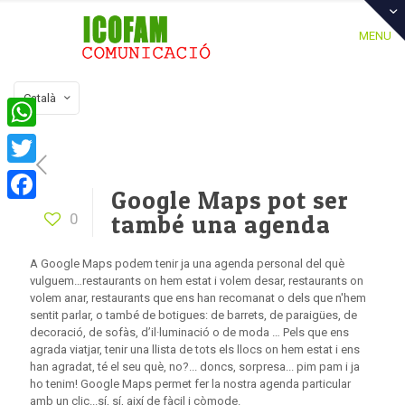
MENU
Català
WhatsApp
Twitter
Google Maps pot ser
Facebook
0
també una agenda
A Google Maps podem tenir ja una agenda personal del què
vulguem…restaurants on hem estat i volem desar, restaurants on
volem anar, restaurants que ens han recomanat o dels que n'hem
sentit parlar, o també de botigues: de barrets, de paraigües, de
decoració, de sofàs, d’il·luminació o de moda … Pels que ens
agrada viatjar, tenir una llista de tots els llocs on hem estat i ens
han agradat, té el seu què, no?... doncs, sorpresa... pim pam i ja
ho tenim! Google Maps permet fer la nostra agenda particular
amb un clic...sí, sí, així de fàcil i còmode.