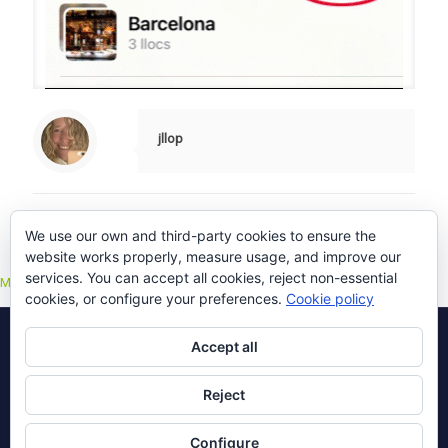
jllop
Comments are closed.
We use our own and third-party cookies to ensure the
website works properly, measure usage, and improve our
services. You can accept all cookies, reject non-essential
Multilingual WordPress
with WPML
cookies, or configure your preferences.
Cookie policy
Accept all
© 2016 Icofam. All Rights Reserved.
Reject
Configure