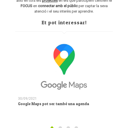
això en tots els
projectes
en els que participem centrem el
FOCUS
en
connectar amb el públic
per captar la seva
atenció i el seu interès per aprendre.
Et pot interessar!
04/06/
30/09/2021
Esmorz
Google Maps pot ser també una agenda