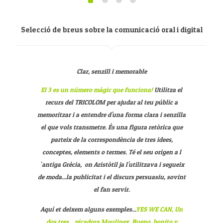
Selecció de breus sobre la comunicació oral i digital
Clar, senzill i memorable
El 3 es un número màgic que funciona!
Utilitza el
recurs del TRICOLOM per ajudar al teu públic a
memoritzar i a entendre d'una forma clara i senzilla
el que vols transmetre. És una figura retòrica que
parteix de la correspondència de tres idees,
conceptes, elements o termes. Té el seu origen a l
´antiga Grècia, on Aristòtil ja l'utilitzava i segueix
de moda...la publicitat i el discurs persuasiu, sovint
el fan servir.
Aquí et deixem alguns exemples...
YES WE CAN, Un
dos tres... picadora Moulinex, Bueno, bonito y