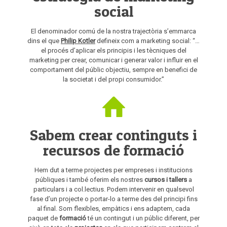
social
El denominador comú de la nostra trajectòria s’emmarca
dins el que
Philip Kotler
defineix com a marketing social: “…
el procés d’aplicar els principis i les tècniques del
marketing per crear, comunicar i generar valor i influir en el
comportament del públic objectiu, sempre en benefici de
la societat i del propi consumidor.”
Sabem crear continguts i
recursos de formació
Hem dut a terme projectes per empreses i institucions
públiques i també oferim els nostres
cursos i tallers
a
particulars i a col.lectius. Podem intervenir en qualsevol
fase d’un projecte o portar-lo a terme des del principi fins
al final. Som flexibles, empàtics i ens adaptem, cada
paquet de
formació
té un contingut i un públic diferent, per