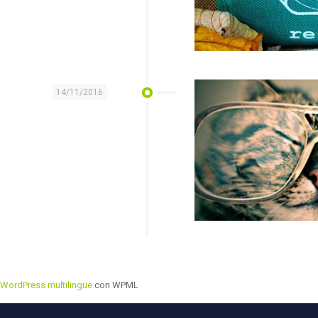
14/11/2016
WordPress multilingüe
con WPML