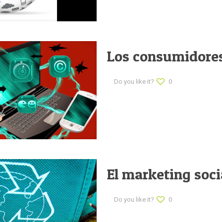
Los consumidores
Do you like it?
0
El marketing soci
Do you like it?
0