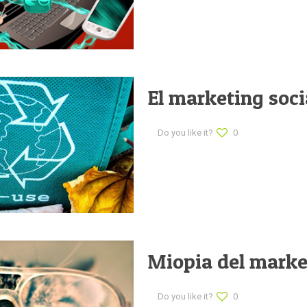
El marketing soci
Do you like it?
0
Miopia del marke
Do you like it?
0