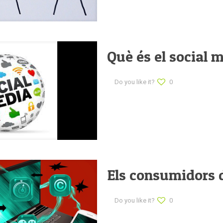
Què és el social 
Do you like it?
0
Els consumidors d
Do you like it?
0